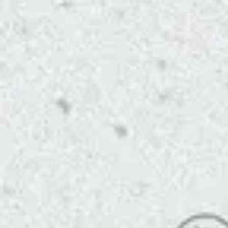
Compañía
Clientes
Producto
Industria
Developers
Entre em contato
Entre em contato
Pt
En
Es
Entre em contato
Entre em contato
Pt
En
Es