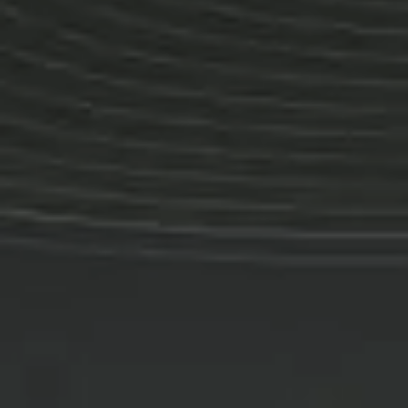
Compañía
Clientes
Producto
Industria
Developers
Contáctanos
Contáctanos
Es
En
Pt
Contáctanos
Contáctanos
Es
En
Pt