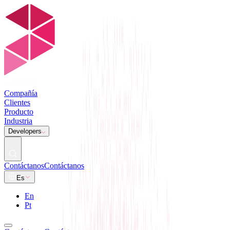
Compañía
Clientes
Producto
Industria
Developers
Contáctanos
Contáctanos
Es
En
Pt